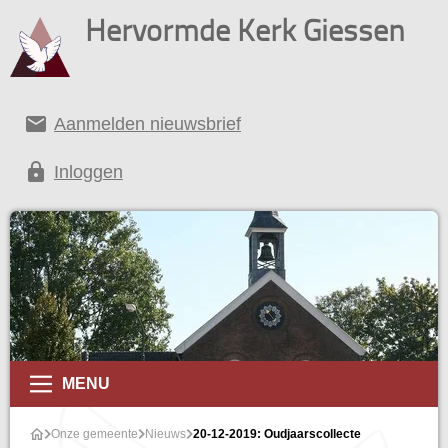
Hervormde Kerk Giessen
email
Aanmelden nieuwsbrief
lock
Inloggen
MENU
Onze gemeente
Nieuws
20-12-2019: Oudjaarscollecte