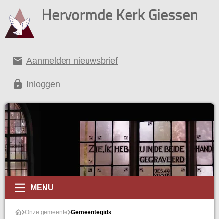
Hervormde Kerk Giessen
email
Aanmelden nieuwsbrief
lock
Inloggen
MENU
Onze gemeente
Gemeentegids