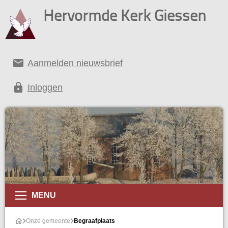
Hervormde Kerk Giessen
email
Aanmelden nieuwsbrief
lock
Inloggen
MENU
s
Onze gemeente
Begraafplaats