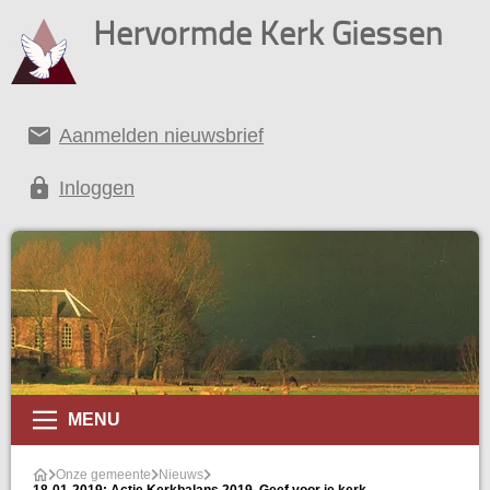
Hervormde Kerk Giessen
email
Aanmelden nieuwsbrief
lock
Inloggen
MENU
Onze gemeente
Nieuws