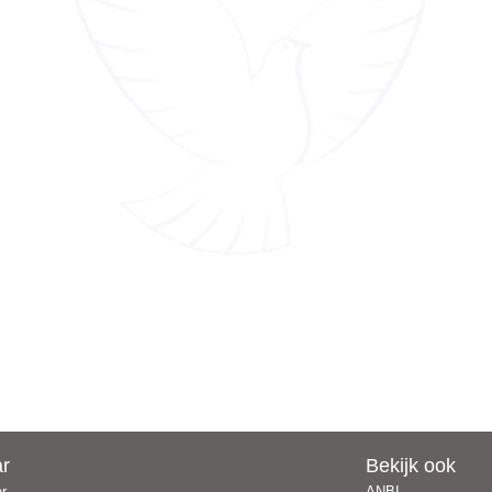
ar
Bekijk ook
er
ANBI