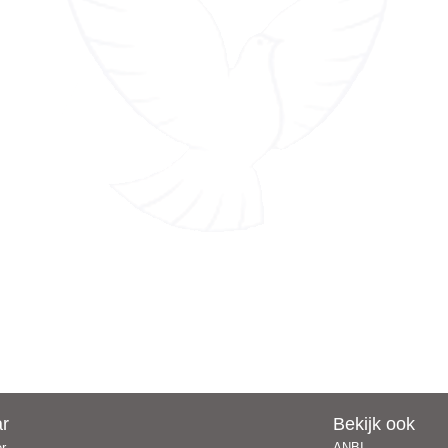
ar
Bekijk ook
er
ANBI