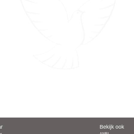
ar
Bekijk ook
er
ANBI