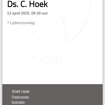
Ds. C. Hoek
n
13 april 2025, 09:30 uur
7 Lijdenszondag
Snel naar
Preekrooster
Kerkradio