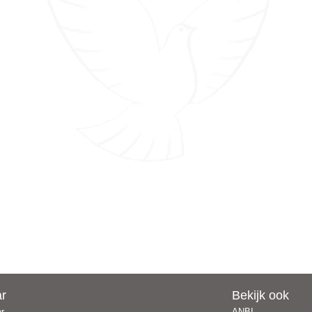
ar
Bekijk ook
er
ANBI