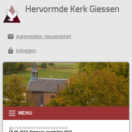
Hervormde Kerk Giessen
email
Aanmelden nieuwsbrief
lock
Inloggen
alender
MENU
Activiteiten
Activiteitenkalender