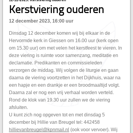
12-12-2023: Kerstviering ouderen
hisatie
Kerstviering ouderen
12 december 2023, 16:00 uur
Dinsdag 12 december komen wij bij elkaar in de
Hervormde kerk in Giessen om 16.00 uur (kerk open
om 15.30 uur) om met velen het kerstfeest te vieren. In
deze viering is ruimte voor samenzang, meditatie en
declamatie. Predikanten en commissieleden
verzorgen de middag. Wij volgen de liturgie en gaan
daarna de viering voortzetten in het Dijkhuis, waar na
een hapje en een drankje er een broodmaaltijd volgt.
Daarna zal er nog een vrij verhaal worden verteld.
Rond de klok van 19.30 uur zullen we de viering
afsluiten.
U kunt zich nog opgeven tot en met dinsdag 5
december bij Hillie van Breugel tel: 442458
hillievanbreugel@kpnmail.nl
(ook voor vervoer). Wij