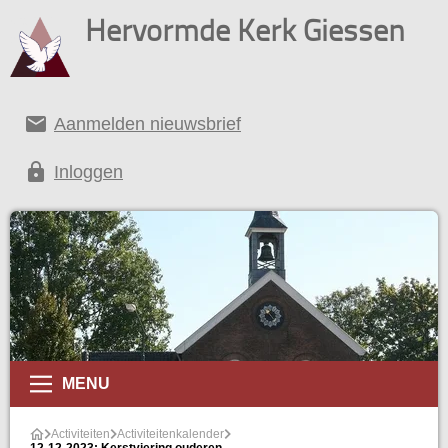
Hervormde Kerk Giessen
email
Aanmelden nieuwsbrief
lock
Inloggen
alender
MENU
Activiteiten
Activiteitenkalender