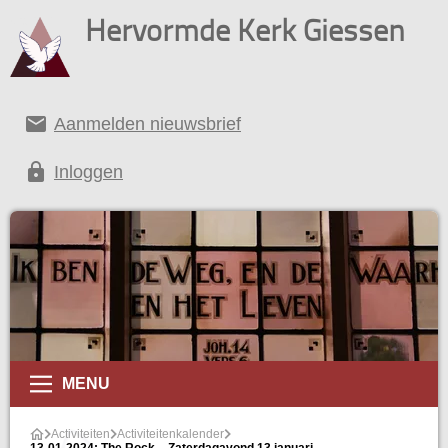
Hervormde Kerk Giessen
email
Aanmelden nieuwsbrief
lock
Inloggen
alender
MENU
Activiteiten
Activiteitenkalender