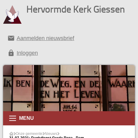
Hervormde Kerk Giessen
email
Aanmelden nieuwsbrief
lock
Inloggen
MENU
Onze gemeente
Nieuws