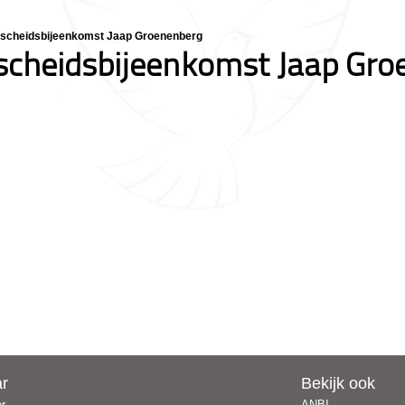
afscheidsbijeenkomst Jaap Groenenberg
fscheidsbijeenkomst Jaap Gr
ar
Bekijk ook
er
ANBI