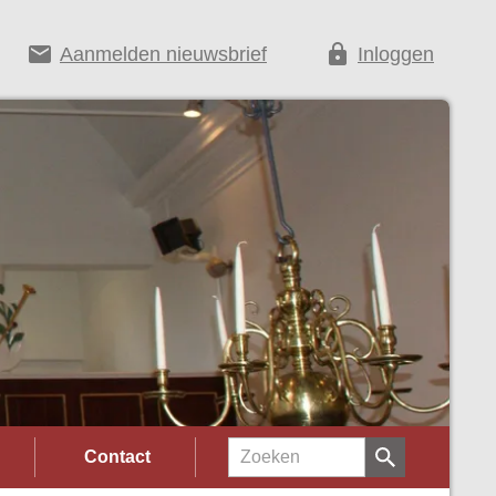
email
lock
Aanmelden nieuwsbrief
Inloggen
Contact