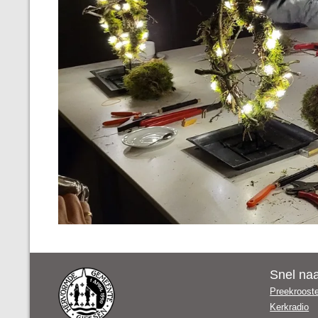
Snel na
Preekroost
Kerkradio