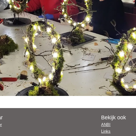
ar
Bekijk ook
er
ANBI
Links