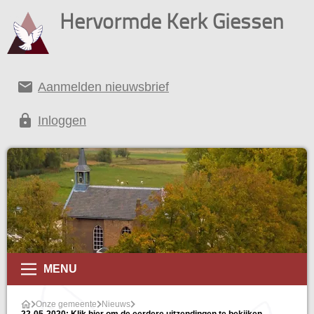
Hervormde Kerk Giessen
email
Aanmelden nieuwsbrief
lock
Inloggen
MENU
Onze gemeente
Nieuws