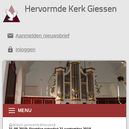
Hervormde Kerk Giessen
email
Aanmelden nieuwsbrief
lock
Inloggen
MENU
Onze gemeente
Nieuws