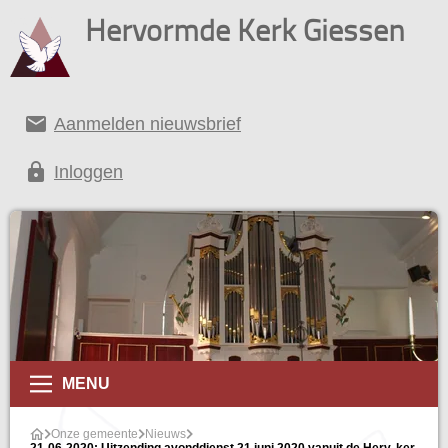
Hervormde Kerk Giessen
email
Aanmelden nieuwsbrief
lock
Inloggen
MENU
Onze gemeente
Nieuws