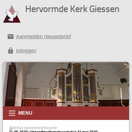
Hervormde Kerk Giessen
email
Aanmelden nieuwsbrief
lock
Inloggen
MENU
Onze gemeente
Nieuws