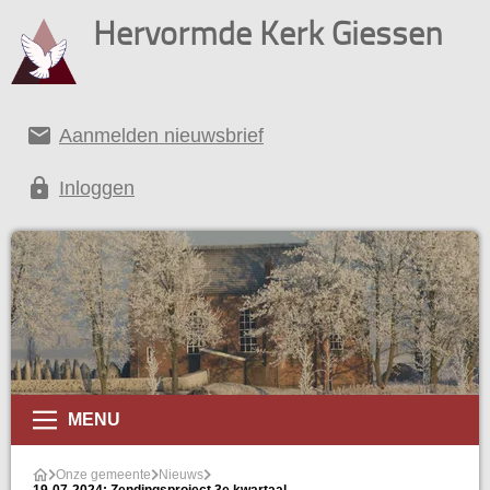
Hervormde Kerk Giessen
email
Aanmelden nieuwsbrief
lock
Inloggen
MENU
Onze gemeente
Nieuws