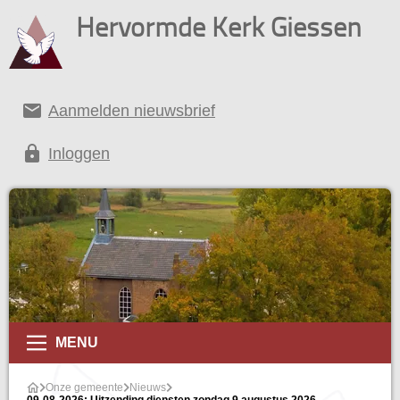
Hervormde Kerk Giessen
email
Aanmelden nieuwsbrief
lock
Inloggen
MENU
Onze gemeente
Nieuws