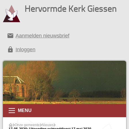
Hervormde Kerk Giessen
email
Aanmelden nieuwsbrief
lock
Inloggen
MENU
Onze gemeente
Nieuws