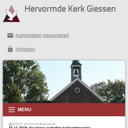
Hervormde Kerk Giessen
email
Aanmelden nieuwsbrief
lock
Inloggen
MENU
Onze gemeente
Nieuws