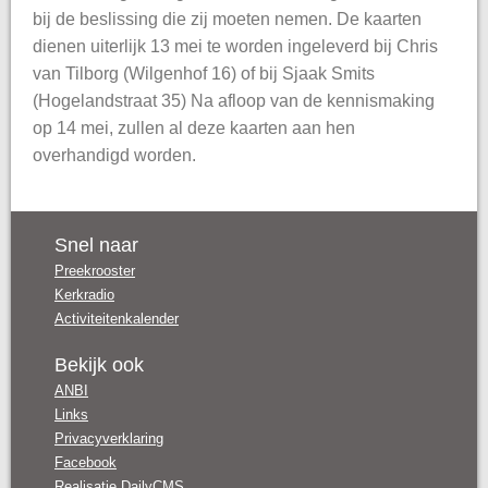
bij de beslissing die zij moeten nemen. De kaarten
dienen uiterlijk 13 mei te worden ingeleverd bij Chris
van Tilborg (Wilgenhof 16) of bij Sjaak Smits
(Hogelandstraat 35) Na afloop van de kennismaking
op 14 mei, zullen al deze kaarten aan hen
overhandigd worden.
Snel naar
Preekrooster
Kerkradio
Activiteitenkalender
Bekijk ook
ANBI
Links
Privacyverklaring
Facebook
Realisatie DailyCMS