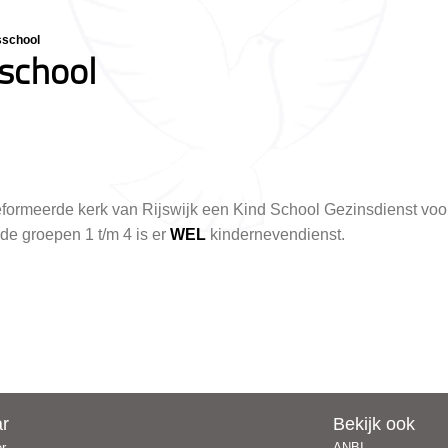
sschool
school
reformeerde kerk van Rijswijk een Kind School Gezinsdienst vo
de groepen 1 t/m 4 is er
WEL
kindernevendienst.
ar
Bekijk ook
er
ANBI