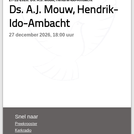
27-12-2026: Ds. A.J. Mouw, Hendrik-Ido-Ambacht
Ds. A.J. Mouw, Hendrik-
n
Ido-Ambacht
27 december 2026, 18:00 uur
Snel naar
Preekrooster
Kerkradio