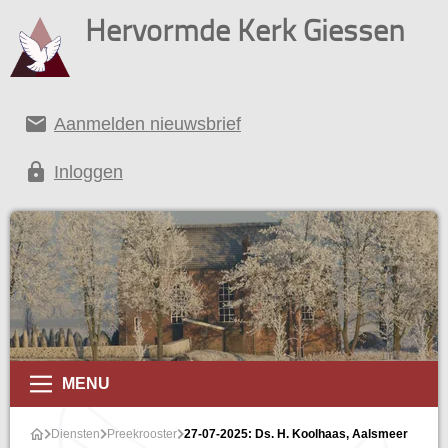
Hervormde Kerk Giessen
email
Aanmelden nieuwsbrief
lock
Inloggen
MENU
Diensten
Preekrooster
27-07-2025: Ds. H. Koolhaas, Aalsmeer