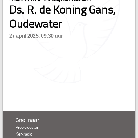
27-04-2025: Ds. R. de Koning Gans, Oudewater
Ds. R. de Koning Gans,
n
Oudewater
27 april 2025, 09:30 uur
Snel naar
Preekrooster
Kerkradio