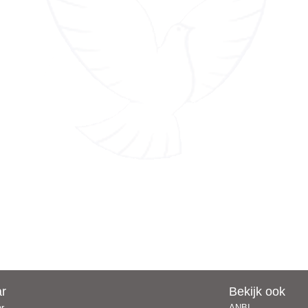
ar
Bekijk ook
er
ANBI