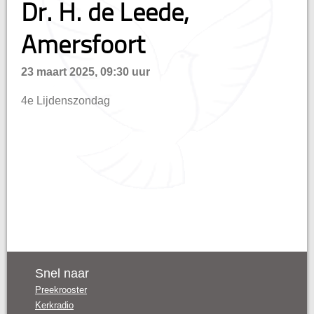
Dr. H. de Leede,
Amersfoort
n
23 maart 2025, 09:30 uur
4e Lijdenszondag
Snel naar
Preekrooster
Kerkradio