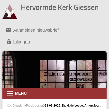
Hervormde Kerk Giessen
email
Aanmelden nieuwsbrief
lock
Inloggen
MENU
Diensten
Preekrooster
23-03-2025: Dr. H. de Leede, Amersfoort