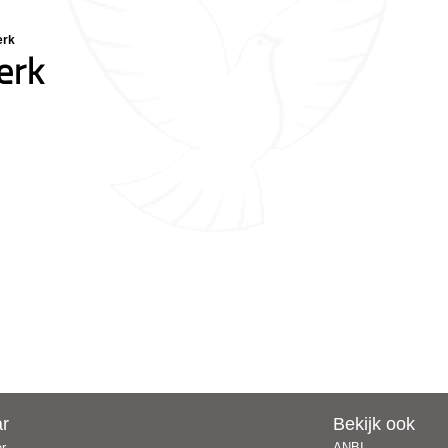
erk
erk
ar
Bekijk ook
er
ANBI