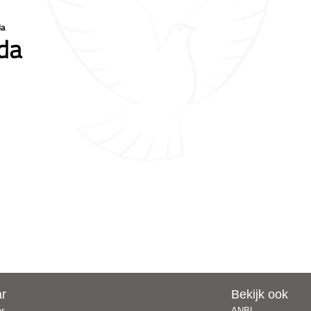
da
uda
ar
Bekijk ook
er
ANBI