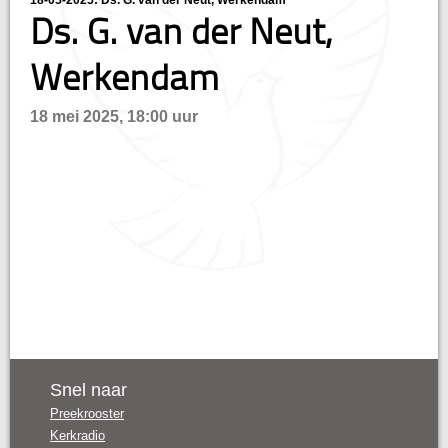
18-05-2025: Ds. G. van der Neut, Werkendam
Ds. G. van der Neut,
n
Werkendam
18 mei 2025, 18:00 uur
Snel naar
Preekrooster
Kerkradio