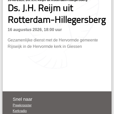
16-08-2026: Ds. J.H. Reijm uit Rotterdam-Hillegersberg
Ds. J.H. Reijm uit
n
Rotterdam-Hillegersberg
16 augustus 2026, 18:00 uur
Gezamenlijke dienst met de Hervormde gemeente
Rijswijk in de Hervormde kerk in Giessen
Snel naar
Preekrooster
Kerkradio