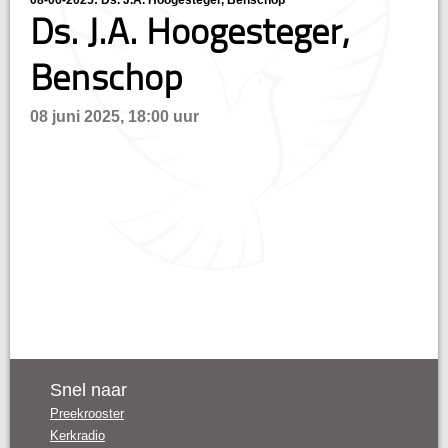
08-06-2025: Ds. J.A. Hoogesteger, Benschop
Ds. J.A. Hoogesteger,
n
Benschop
08 juni 2025, 18:00 uur
Snel naar
Preekrooster
Kerkradio