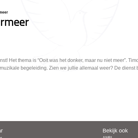
rmeer
ermeer
 Het thema is “Ooit was het donker, maar nu niet meer”. Tim
uzikale begeleiding. Zien we jullie allemaal weer? De dienst 
ar
Bekijk ook
er
ANBI