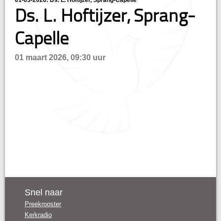
01-03-2026: Ds. L. Hoftijzer, Sprang-Capelle
Ds. L. Hoftijzer, Sprang-
n
Capelle
01 maart 2026, 09:30 uur
Snel naar
Preekrooster
Kerkradio