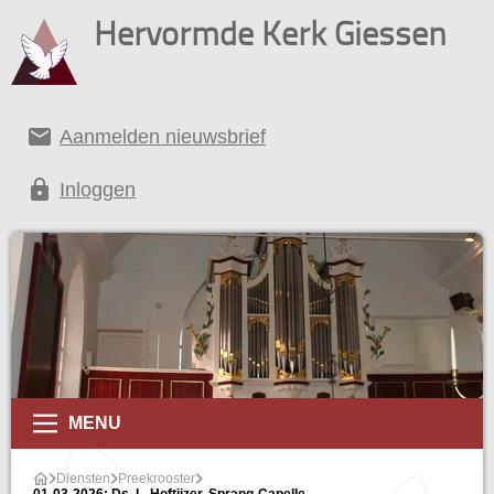
Hervormde Kerk Giessen
email
Aanmelden nieuwsbrief
lock
Inloggen
MENU
Diensten
Preekrooster