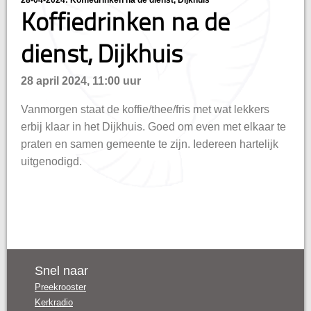
28-04-2024: Koffiedrinken na de dienst, Dijkhuis
hisatie
Koffiedrinken na de
dienst, Dijkhuis
28 april 2024, 11:00 uur
Vanmorgen staat de koffie/thee/fris met wat lekkers
erbij klaar in het Dijkhuis. Goed om even met elkaar te
praten en samen gemeente te zijn. Iedereen hartelijk
uitgenodigd.
Snel naar
Preekrooster
Kerkradio