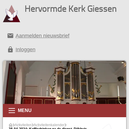
Hervormde Kerk Giessen
email
Aanmelden nieuwsbrief
lock
Inloggen
alender
MENU
Activiteiten
Activiteitenkalender