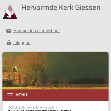
Hervormde Kerk Giessen
email
Aanmelden nieuwsbrief
lock
Inloggen
alender
MENU
Activiteiten
Activiteitenkalender