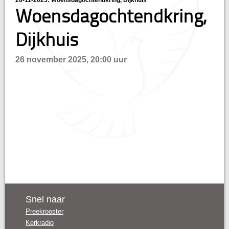
26-11-2025: Woensdagochtendkring, Dijkhuis
hisatie
Woensdagochtendkring,
Dijkhuis
26 november 2025, 20:00 uur
Snel naar
Preekrooster
Kerkradio