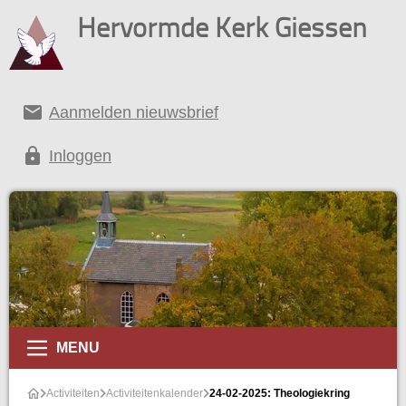
Hervormde Kerk Giessen
email
Aanmelden nieuwsbrief
lock
Inloggen
alender
MENU
Activiteiten
Activiteitenkalender
24-02-2025: Theologiekring