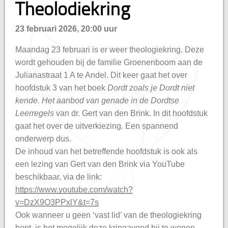
Theolodiekring
hisatie
23 februari 2026, 20:00 uur
Maandag 23 februari is er weer theologiekring. Deze
wordt gehouden bij de familie Groenenboom aan de
Julianastraat 1 A te Andel. Dit keer gaat het over
hoofdstuk 3 van het boek
Dordt zoals je Dordt niet
kende. Het aanbod van genade in de Dordtse
Leerregels
van dr. Gert van den Brink. In dit hoofdstuk
gaat het over de uitverkiezing. Een spannend
onderwerp dus.
De inhoud van het betreffende hoofdstuk is ook als
een lezing van Gert van den Brink via YouTube
beschikbaar, via de link:
https://www.youtube.com/watch?
v=DzX9O3PPxlY&t=7s
Ook wanneer u geen ‘vast lid’ van de theologiekring
bent, is het mogelijk deze kringavond bij te wonen.