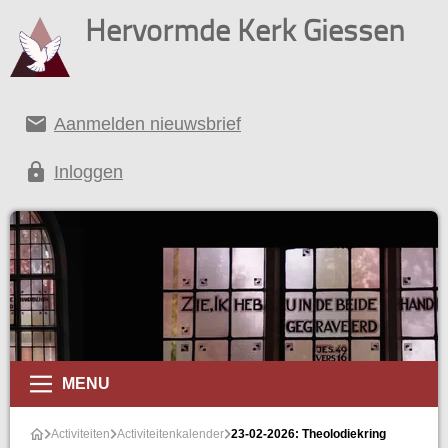
Hervormde Kerk Giessen
email
Aanmelden nieuwsbrief
lock
Inloggen
alender
MENU
Activiteiten
Activiteitenkalender
23-02-2026: Theolodiekring