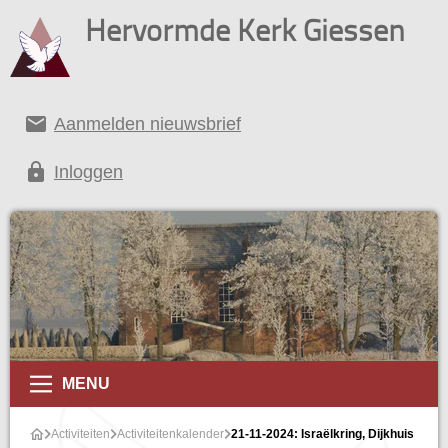
Hervormde Kerk Giessen
email
Aanmelden nieuwsbrief
lock
Inloggen
alender
MENU
Activiteiten
Activiteitenkalender
21-11-2024: Israëlkring, Dijkhuis