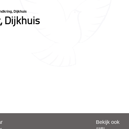
dkring, Dijkhuis
 Dijkhuis
ar
Bekijk ook
er
ANBI