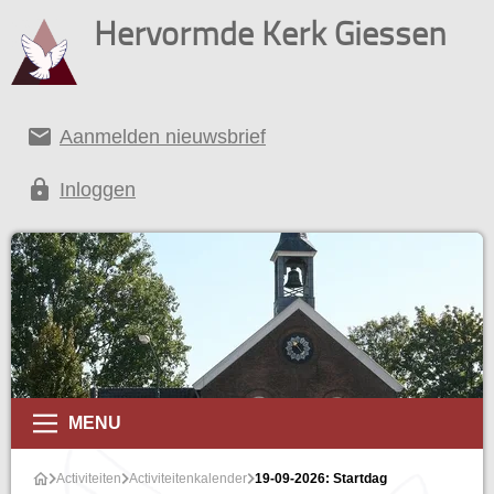
Hervormde Kerk Giessen
email
Aanmelden nieuwsbrief
lock
Inloggen
alender
MENU
Activiteiten
Activiteitenkalender
19-09-2026: Startdag