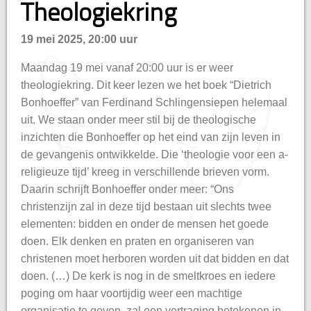
Theologiekring
hisatie
19 mei 2025, 20:00 uur
Maandag 19 mei vanaf 20:00 uur is er weer
theologiekring. Dit keer lezen we het boek “Dietrich
Bonhoeffer” van Ferdinand Schlingensiepen helemaal
uit. We staan onder meer stil bij de theologische
inzichten die Bonhoeffer op het eind van zijn leven in
de gevangenis ontwikkelde. Die ‘theologie voor een a-
religieuze tijd’ kreeg in verschillende brieven vorm.
Daarin schrijft Bonhoeffer onder meer: “Ons
christenzijn zal in deze tijd bestaan uit slechts twee
elementen: bidden en onder de mensen het goede
doen. Elk denken en praten en organiseren van
christenen moet herboren worden uit dat bidden en dat
doen. (…) De kerk is nog in de smeltkroes en iedere
poging om haar voortijdig weer een machtige
organisatie te geven, zal een vertraging betekenen in