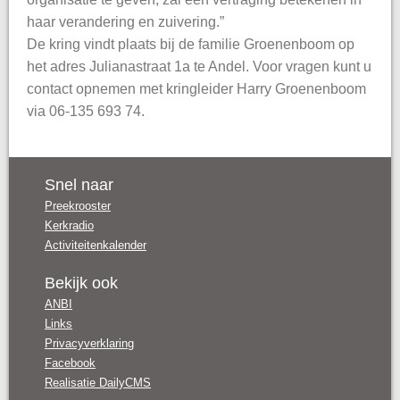
haar verandering en zuivering.”
De kring vindt plaats bij de familie Groenenboom op
het adres Julianastraat 1a te Andel. Voor vragen kunt u
contact opnemen met kringleider Harry Groenenboom
via 06-135 693 74.
Snel naar
Preekrooster
Kerkradio
Activiteitenkalender
Bekijk ook
ANBI
Links
Privacyverklaring
Facebook
Realisatie DailyCMS