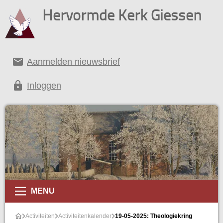
Hervormde Kerk Giessen
email
Aanmelden nieuwsbrief
lock
Inloggen
alender
MENU
Activiteiten
Activiteitenkalender
19-05-2025: Theologiekring