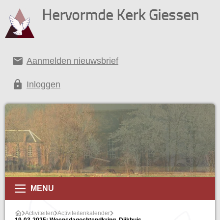
Hervormde Kerk Giessen
email
Aanmelden nieuwsbrief
lock
Inloggen
alender
MENU
Activiteiten
Activiteitenkalender