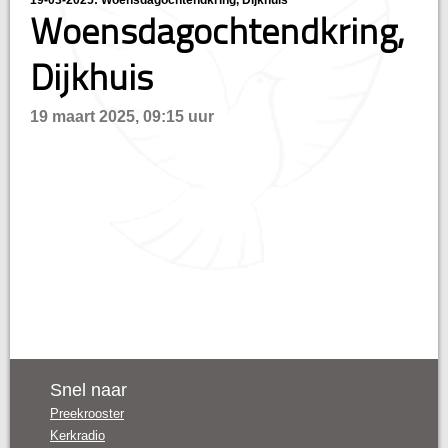
19-03-2025: Woensdagochtendkring, Dijkhuis
hisatie
Woensdagochtendkring,
Dijkhuis
19 maart 2025, 09:15 uur
Snel naar
Preekrooster
Kerkradio