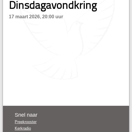
Dinsdagavondkring
hisatie
17 maart 2026, 20:00 uur
Snel naar
Preekrooster
Kerkradio