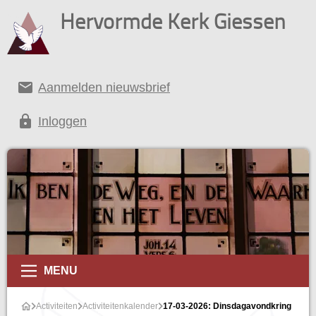
Hervormde Kerk Giessen
email
Aanmelden nieuwsbrief
lock
Inloggen
alender
MENU
Activiteiten
Activiteitenkalender
17-03-2026: Dinsdagavondkring