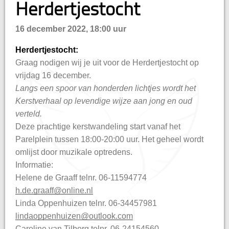
Herdertjestocht
hisatie
16 december 2022, 18:00 uur
Herdertjestocht:
Graag nodigen wij je uit voor de Herdertjestocht op
vrijdag 16 december.
Langs een spoor van honderden lichtjes wordt het
Kerstverhaal op levendige wijze aan jong en oud
verteld.
Deze prachtige kerstwandeling start vanaf het
Parelplein tussen 18:00-20:00 uur. Het geheel wordt
omlijst door muzikale optredens.
Informatie:
Helene de Graaff telnr. 06-11594774
h.de.graaff@online.nl
Linda Oppenhuizen telnr. 06-34457981
lindaoppenhuizen@outlook.com
Caroline van Tilborg telnr. 06-24154560