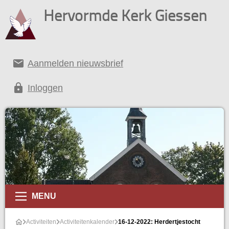
Hervormde Kerk Giessen
email
Aanmelden nieuwsbrief
lock
Inloggen
alender
MENU
Activiteiten
Activiteitenkalender
16-12-2022: Herdertjestocht