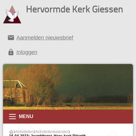
Hervormde Kerk Giessen
email
Aanmelden nieuwsbrief
lock
Inloggen
alender
MENU
Activiteiten
Activiteitenkalender