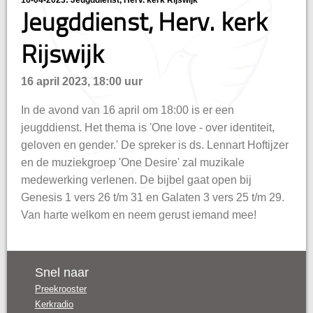
16-04-2023: Jeugddienst, Herv. kerk Rijswijk
hisatie
Jeugddienst, Herv. kerk
Rijswijk
16 april 2023, 18:00 uur
In de avond van 16 april om 18:00 is er een
jeugddienst. Het thema is 'One love - over identiteit,
geloven en gender.' De spreker is ds. Lennart Hoftijzer
en de muziekgroep 'One Desire' zal muzikale
medewerking verlenen. De bijbel gaat open bij
Genesis 1 vers 26 t/m 31 en Galaten 3 vers 25 t/m 29.
Van harte welkom en neem gerust iemand mee!
Snel naar
Preekrooster
Kerkradio