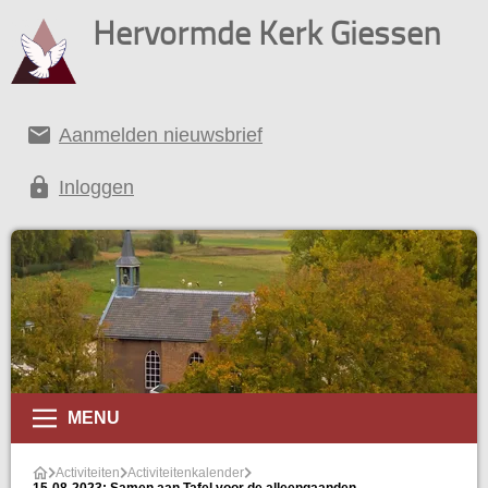
Hervormde Kerk Giessen
email
Aanmelden nieuwsbrief
lock
Inloggen
alender
MENU
Activiteiten
Activiteitenkalender