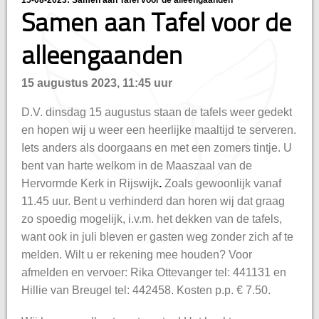
15-08-2023: Samen aan Tafel voor de alleengaanden
hisatie
Samen aan Tafel voor de
alleengaanden
15 augustus 2023, 11:45 uur
D.V. dinsdag 15 augustus staan de tafels weer gedekt
en hopen wij u weer een heerlijke maaltijd te serveren.
Iets anders als doorgaans en met een zomers tintje. U
bent van harte welkom in de Maaszaal van de
Hervormde Kerk in Rijswijk
.
Zoals gewoonlijk vanaf
11.45 uur. Bent u verhinderd dan horen wij dat graag
zo spoedig mogelijk, i.v.m. het dekken van de tafels,
want ook in juli bleven er gasten weg zonder zich af te
melden. Wilt u er rekening mee houden? Voor
afmelden en vervoer: Rika Ottevanger tel: 441131 en
Hillie van Breugel tel: 442458. Kosten p.p. € 7.50.